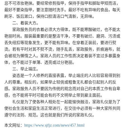
忌不可浓妆艳抹。要经常修剪指甲，保持手指甲和脚趾甲短而洁，
最好不要染指甲，要注意随时洗手。最好不吃有异味的食品，每天
刷牙、饭后漱口，保持口腔清洁口气清新，无异味。
二、着装大方。
家政服务员的衣着必须大方得体，既不能寒酸破烂，也不能太
艳丽时尚。服装最重要的是整洁干净，不要有破烂、磨洞、污渍或
丢失纽扣等现象发生，更不能有异味。在穿着正装前，要进行熨
烫。若有平时对其不熨不烫，随手乱丢，家政服务，折痕遍布，就
会被视为懒惰之人。家政人员的工作性质决定着装不宜过多暴露身
体，也不能过于单薄、透亮或过分艳丽。
三、举止端庄。
姿态是一个人修养的直接表露，举止端庄的人比较容易得到别
人的尊重。相反的，如果举止轻佻或粗鲁无礼都会引起别人的反
感。家政服务人员不要因为传统的观念而对自己的本质工作有自卑
感，也不能将平时可能会有的不文明举止带到雇主面前。
礼仪是为了使各种人相处在一起能愉快融洽，家政礼仪是为了
使社会生活和家庭生活正常进行，在交往中必须有一种大家所共同
遵守的法则、规范。这也就是我们所说的家政礼仪。
本文网址：
https://www.sjfjz.com/news/457.html