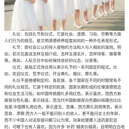
礼仪：包括礼节和仪式，它是社会、道德、习俗、宗教等方面
人们行为的规范，是文明道德修养程度如何的一种外在表现形式。
礼节：即社会公认的待人接物的方法和人与人相处的准则。例
如，初次见面该怎样互相介绍，怎样互递名片，怎样待客、做客等
等。再如，人际交往中如何保持良好的仪态、仪表等。
仪式：是指正式场合用以表示礼节的一系列固定的程式。比
如，欢迎仪式、签字仪式、开业典礼、婚仪、葬礼等。
礼仪不是随便制定的，各民族、各个国家在不同的时期常有不
同的礼仪规范。它源于特定的民族、国家长期形成的伦理道德观念
和社会生活习俗。如中国传统婚礼多用红色，表示喜庆，而西方新
娘穿白色礼服，表示纯洁，而当代中国新娘穿白色婚纱结婚也比比
皆是;中国葬礼用白色，表示虚无、悲痛，西方葬礼则用黑色，表示
悲哀、肃穆;西方人一般不能问别人的收入，更不能问女士的年龄，
而不少中国人对这些提问都习以为常。向来给健康人送药是犯忌
的，可眼下也有人喜欢。因为许多“补药”越卖价越高，且明明白白地