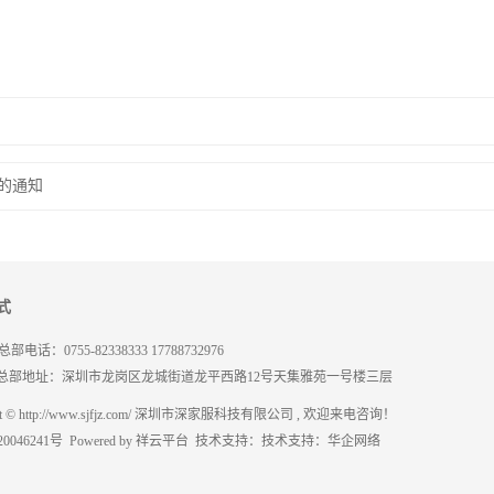
作的通知
式
电话：0755-82338333 17788732976
总部地址：深圳市龙岗区龙城街道龙平西路12号天集雅苑一号楼三层
ght © http://www.sjfjz.com/ 深圳市深家服科技有限公司 , 欢迎来电咨询！
0046241号
Powered by
祥云平台
技术支持：
技术支持：华企网络